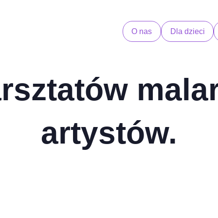
O nas
Dla dzieci
rsztatów malars
artystów.