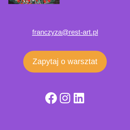
franczyza@rest-art.pl
Zapytaj o warsztat
Facebook
Instagram
LinkedIn