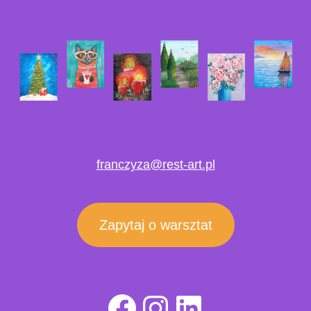
franczyza@rest-art.pl
Zapytaj o warsztat
Facebook
Instagram
LinkedIn